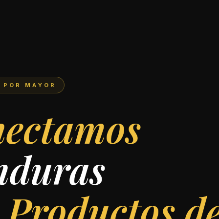
L POR MAYOR
ant Internaci
ectamos
nduras
 Productos de