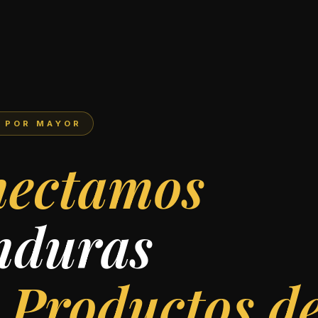
L POR MAYOR
ant Internaci
ectamos
nduras
 Productos de